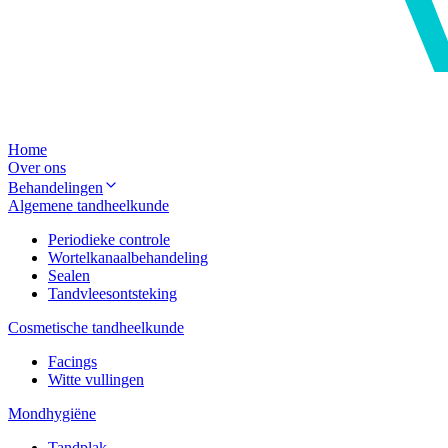
Home
Over ons
Behandelingen
Algemene tandheelkunde
Periodieke controle
Wortelkanaalbehandeling
Sealen
Tandvleesontsteking
Cosmetische tandheelkunde
Facings
Witte vullingen
Mondhygiëne
Tandplak