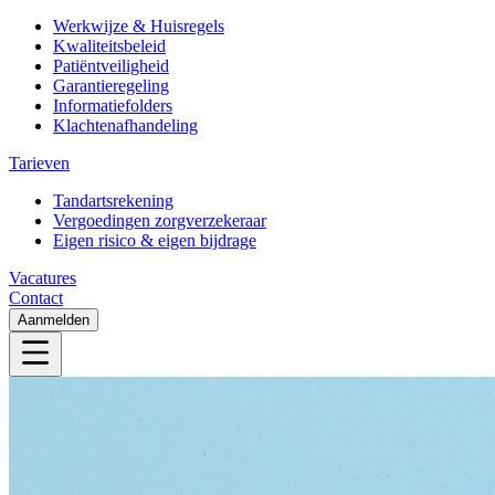
Werkwijze & Huisregels
Kwaliteitsbeleid
Patiëntveiligheid
Garantieregeling
Informatiefolders
Klachtenafhandeling
Tarieven
Tandartsrekening
Vergoedingen zorgverzekeraar
Eigen risico & eigen bijdrage
Vacatures
Contact
Aanmelden