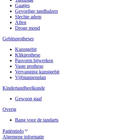
Gaatjes
Gevoelige tandhalzen
Slechte adem
Aften
Droge mond
Gebitsprotheses
Kunstgebit
Klikprothese
Pasvorm bijwerken
Vaste prothese
Vervanging kunstgebit
Vijfstappenplan
Kindertandheelkunde
Gewoon gaaf
Overig
Bang voor de tandarts
Patiëntinfo
Algemene informatie